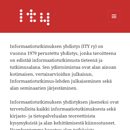
MENU
AND
WIDGETS
Informaatiotutkimuksen yhdistys (ITY ry) on
vuonna 1979 perustettu yhdistys, jonka tavoitteena
on edistää informaatiotutkimusta tieteenä ja
tutkimusalana. Sen ydintoimintaa ovat alan ainoan
kotimaisen, vertaisarvioidun julkaisun,
Informaatiotutkimus-lehden julkaiseminen sekä
alan seminaarien järjestäminen.
Informaatiotutkimuksen yhdistyksen jäseneksi ovat
tervetulleita kaikki informaatiotutkimuksesta sekä
kirjasto- ja tietopalvelualan teoreettisista
kysymyksistä ja alan kehittämisestä kiinnostuneet.
Jäsenkuntamme koostuu alan tutkijoista,